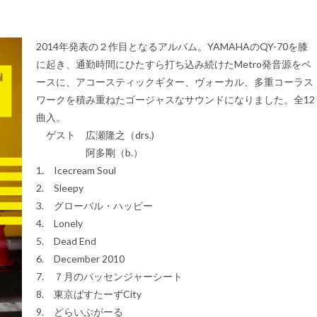
2014年発表の２作目となるアルバム。YAMAHAのQY-70を膝
に起き、通勤時間にひたすら打ち込み続けたMetro発音源をベ
ースに、アコースティックギター、ヴォーカル、多重コーラス
ワークを積み重ねたゴージャスなサウンドになりました。全12
曲入。
ゲスト 広瀬隆之（drs.)
阿多剛（b.）
1. Icecream Soul
2. Sleepy
3. グローバル・ハッピー
4. Lonely
5. Dead End
6. December 2010
7. ７月のパッセンジャーシート
8. 東京ばすたーずCity
9. どらいぶがーる