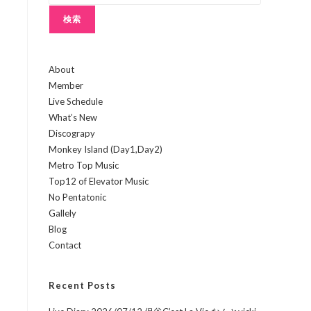
検索
About
Member
Live Schedule
What’s New
Discograpy
Monkey Island (Day1,Day2)
Metro Top Music
Top12 of Elevator Music
No Pentatonic
Gallely
Blog
Contact
Recent Posts