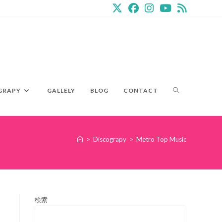
GRAPY
GALLELY
BLOG
CONTACT
>
Discograpy
>
Metro Top Music
検索