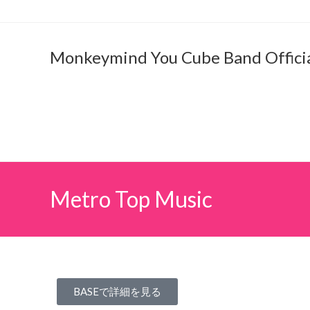
Monkeymind You Cube Band Offici
Metro Top Music
BASEで詳細を見る