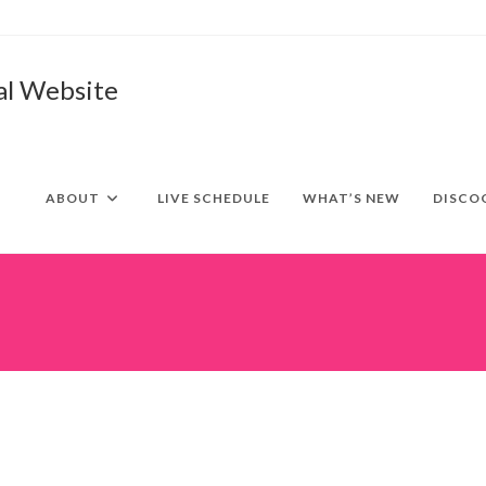
al Website
ABOUT
LIVE SCHEDULE
WHAT’S NEW
DISCO