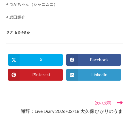
◉ つかちゃん（シャニムニ）
◉ 岩田耀介
タグ
:
もまゆきゅ
X
Facebook
Opens
Opens
in
in
a
a
new
new
Pinterest
LinkedIn
Opens
Opens
window
window
in
in
a
a
new
new
window
window
そ
次の投稿
の
謝辞：Live Diary 2026/02/18 大久保 ひかりのうま
他
の
記