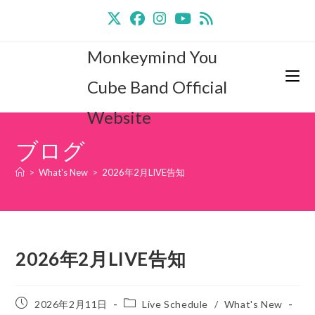
コ
ン
テ
Monkeymind You
ン
ツ
Cube Band Official
へ
Website
ス
キ
ブログ
ッ
プ
>
What's New
>
2026年2月LIVE告知
2026年2月LIVE告知
投
投
2026年2月11日
Live Schedule
/
What's New