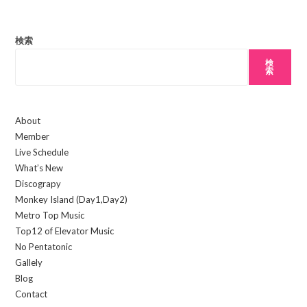
ザ
て
し
ー
コ
て
名
検索
メ
く
を
ン
検
だ
入
索
ト
さ
力
い。
し
(任
About
て
意)
Member
く
Live Schedule
だ
What’s New
さ
Discograpy
い
Monkey Island (Day1,Day2)
Metro Top Music
Top12 of Elevator Music
No Pentatonic
Gallely
Blog
Contact