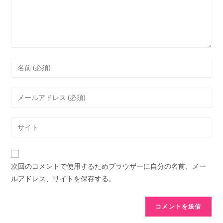
ン
ト
コ
メ
ン
メ
ト
ー
す
ル
Web
る
ア
サ
名
ド
イ
前
レ
ト
ま
次回のコメントで使用するためブラウザーに自分の名前、メー
ス
の
た
ルアドレス、サイトを保存する。
を
URL
は
入
を
ユ
力
入
ー
し
力