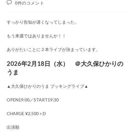
稿
稿
投
0件のコメント
公
カ
稿
開
テ
コ
日:
ゴ
メ
すっかり告知が遅くなってしまった。
リ
ン
ー:
ト:
もう来週ではありませんか！！
ありがたいことに２本ライブが決まっています。
2026年2月18日（水） ＠大久保ひかりの
うま
▲大久保ひかりのうま ブッキングライブ▲
OPEN19:00／START19:30
CHARGE ¥2,500＋D
出演順