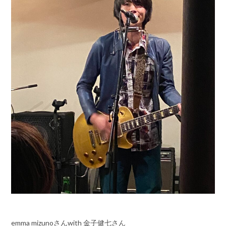
emma mizunoさんwith 金子健七さん