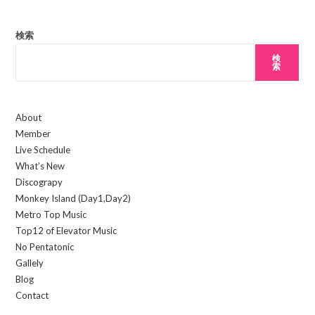
て
し
ー
コ
て
名
検索
メ
く
を
ン
検
だ
入
索
ト
さ
力
い。
し
(任
About
て
意)
Member
く
Live Schedule
だ
What’s New
さ
Discograpy
い
Monkey Island (Day1,Day2)
Metro Top Music
Top12 of Elevator Music
No Pentatonic
Gallely
Blog
Contact