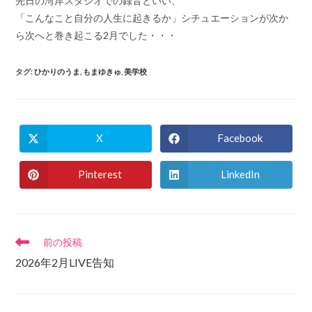
先日の湾岸スタジオでの録音といい、
「こんなこと自分の人生に起きるか」シチュエーションが次か
ら次へと巻き起こる2月でした・・・
タグ
:
ひかりのうま
,
もまゆきゅ
,
美学校
X
Facebook
Opens
Opens
in
in
a
a
new
new
Pinterest
LinkedIn
Opens
Opens
window
window
in
in
a
a
new
new
window
window
そ
前の投稿
の
2026年2月LIVE告知
他
の
記
事