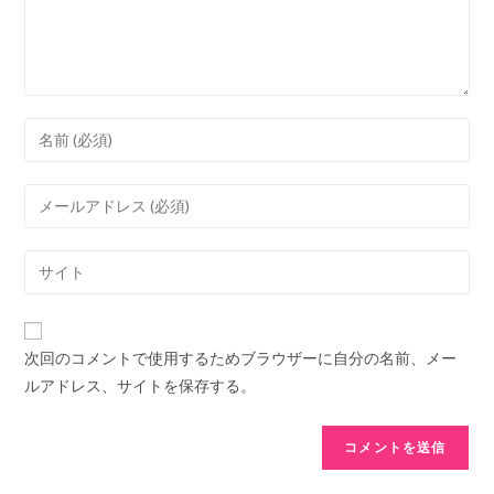
ト
コ
メ
ン
メ
ト
ー
す
ル
Web
る
ア
サ
名
ド
イ
前
レ
ト
ま
次回のコメントで使用するためブラウザーに自分の名前、メー
ス
の
た
ルアドレス、サイトを保存する。
を
URL
は
入
を
ユ
力
入
ー
し
力
ザ