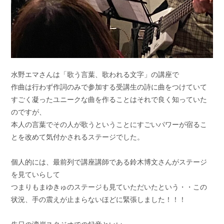
水野エマさんは「歌う言葉、歌われる文字」の講座で
作曲は行わず作詞のみで参加する受講生の詩に曲をつけていて
すごく凝ったユニークな曲を作ることはそれで良く知っていた
のですが、
本人の言葉でその人が歌うということにすごいパワーが宿るこ
とを改めて気付かされるステージでした。
個人的には、最前列で講座講師である鈴木博文さんがステージ
を見ていらして
つまりもまゆきゅのステージも見ていただいたという・・この
状況、手の震えが止まらないほどに緊張しました！！！