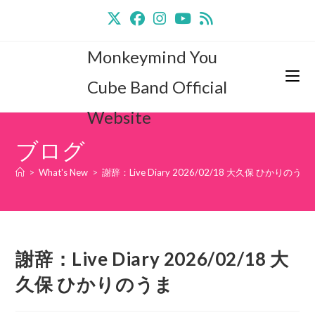
コ
ン
テ
Monkeymind You
ン
ツ
Cube Band Official
へ
Website
ス
キ
ブログ
ッ
プ
>
What's New
>
謝辞：Live Diary 2026/02/18 大久保 ひかりのうま
謝辞：Live Diary 2026/02/18 大
久保 ひかりのうま