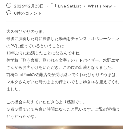
投
投
2026年2月23日
Live SetList
/
What's New
稿
稿
投
0件のコメント
公
カ
稿
開
テ
コ
日:
ゴ
メ
大久保ひかりのうま、
リ
ン
ー:
最後に演奏した時に撮影した動画をチャンス・オペレーション
ト:
のPVに使っているということは
10年ぶりに出演したことになるんですね・・
美学校「歌う言葉、歌われる文字」のアドバイザー、水野エマ
さんからお声がけをいただき、この度の出演となりました。
前橋Cool Foolの佐藤店長が受け継いでくれたひかりのうまは、
マルタさんがいた時のままの佇まいでもまゆきゅを迎えてくれ
ました。
この機会を与えていただき心より感謝です。
３者３様でとても良い時間になったと思います。ご覧の皆様は
どうだったかな。